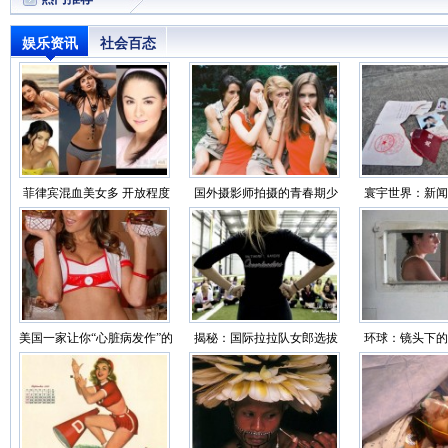
娱乐资讯
社会百态
菲律宾混血美女多 开放程度
国外摄影师拍摄的青春期少
寰宇世界：新闻
超乎想象
女
你看世界
美国一家让你“心脏病发作”的
揭秘：国际拉拉队女郎选拔
环球：镜头下的
性感餐厅（组图
过程（靓图）
监狱生活