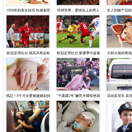
1950年的美女挂历 性感老照
环球世界：爱情岛上的男人
女人剖腹产后的
片（图）
为何怕出门（图）
睹
欧冠足球比分:很高兴将在欧
欧冠足球比分:新赛季中超基
大胆火辣的商场
联杯看到武磊
本确定在4月12日恢复
你的眼球
残忍！8个月女婴被姥姥剁掉
“干露露2号”嫩乳半裸惊艳现
流动卖淫车 卖
双手 社会的悲哀
场车展
雷人招数