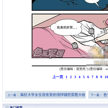
(责任编辑：賀筅甡.!) (责任编辑：ad
上一页
1
2
3
4
5
6
7
8
9
1
疯狂大学女生宿舍里的强悍骚照雷图大收
色
上一篇：
下一篇：
罗(组图51P)
热门推荐