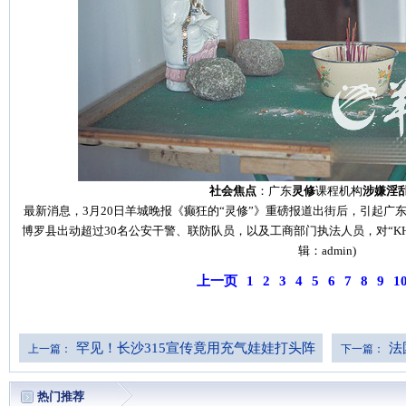
社会焦点
：广东
灵修
课程机构
涉嫌淫
最新消息，3月20日羊城晚报《癫狂的“灵修”》重磅报道出街后，引起广
博罗县出动超过30名公安干警、联防队员，以及工商部门执法人员，对“KH
辑：admin)
上一页
1
2
3
4
5
6
7
8
9
1
罕见！长沙315宣传竟用充气娃娃打头阵
法
上一篇：
下一篇：
（图）
热门推荐