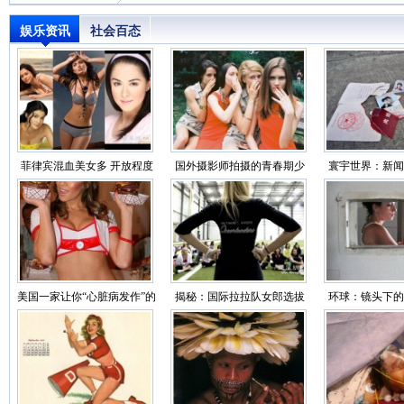
娱乐资讯
社会百态
菲律宾混血美女多 开放程度
国外摄影师拍摄的青春期少
寰宇世界：新闻
超乎想象
女
你看世界
美国一家让你“心脏病发作”的
揭秘：国际拉拉队女郎选拔
环球：镜头下的
性感餐厅（组图
过程（靓图）
监狱生活