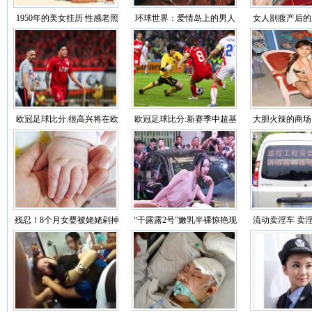
1950年的美女挂历 性感老照
环球世界：爱情岛上的男人
女人剖腹产后的
片（图）
为何怕出门（图）
睹
欧冠足球比分:很高兴将在欧
欧冠足球比分:新赛季中超基
大胆火辣的商场
联杯看到武磊
本确定在4月12日恢复
你的眼球
残忍！8个月女婴被姥姥剁掉
“干露露2号”嫩乳半裸惊艳现
流动卖淫车 卖
双手 社会的悲哀
场车展
雷人招数