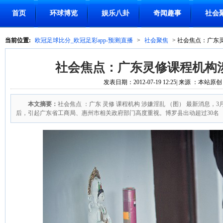
首页
环球博览
娱乐八卦
奇闻趣事
社会
当前位置:
欧冠足球比分_欧冠足彩app-预测|直播
>
社会聚焦
> 社会焦点：广东
社会焦点：广东灵修课程机构
发表日期：2012-07-19 12:25| 来源 ：本站原创
本文摘要：
社会焦点 ：广东 灵修 课程机构 涉嫌淫乱 （图） 最新消息，
后，引起广东省工商局、惠州市相关政府部门高度重视。博罗县出动超过30名